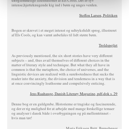
uforglemmelige illustrationer af Els Cools. Det er syv
intense,hjerteknugende kig ind i børn og unges verden.
Steffen Larsen, Politiken
Bogen er skrevet i et meget intenst og udtryksfuldt sprog, illustreret
af Els Cools, og kan varmt anbefales til lidt større børn.
Troldspejlet
As previously mentioned, the six short stories have very different
subjects – and, thus avail themselves of different choices in the
matter of literary style and technique. But what they all have in
common is that the metaphors, the choice of universes, and the
linguistic devices are realized with a surefootedness that sucks the
reader into the anxiety, the division and tenderness in a way that is
at once convincingly loathsome and compulsively enticing.
Jens Raahauge, Danish Literary Magazine, pdf-dok s. 29
Denne bog er en guldgrube. Historierne er tragiske og fascinerende,
og der er rig mulighed for at arbejde med mange forskellige temaer
og analyser i dansk både i overbygningen og på mellemtrinnet -
hvis man tør!
Maria Erikssen Britt, Børnebøger