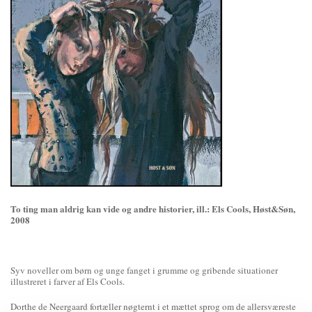
To ting man aldrig kan vide og andre historier, ill.: Els Cools, Høst&Søn,
2008
Syv noveller om børn og unge fanget i grumme og gribende situationer
illustreret i farver af Els Cools.
Dorthe de Neergaard fortæller nøgternt i et mættet sprog om de allersværeste