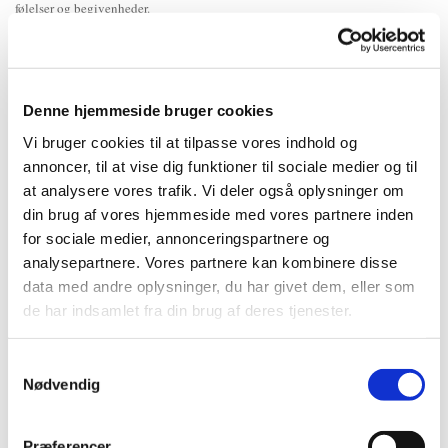
følelser og begivenheder.
Der kom ikke flere vejrtrækninger. Pludselig var det den sidste, og vi vidste
det ikke. Det er den anden af de to ting, man ikke kan vide om sig selv.
Hvordan man lyder, når man er ved at dø.
Denne hjemmeside bruger cookies
Vi bruger cookies til at tilpasse vores indhold og
annoncer, til at vise dig funktioner til sociale medier og til
at analysere vores trafik. Vi deler også oplysninger om
din brug af vores hjemmeside med vores partnere inden
Download gratis undervisningsmateriale
her
for sociale medier, annonceringspartnere og
Link til
Els Cools
analysepartnere. Vores partnere kan kombinere disse
data med andre oplysninger, du har givet dem, eller som
Køb bogen
her
de har indsamlet fra din brug af deres tjenester.
Lyd- og ebogen kan købes på
Saxo
Samtykkevalg
Nødvendig
Anmeldelser
Præferencer