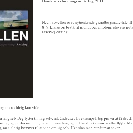
Dansklærerforeningens Forlag, 2011
Ned i novellen er et nytænkende grundbogsmateriale til 
8.-9. klasse og består af grundbog, antologi, elevens no
lærervejledning.
ing man aldrig kan vide
er mig selv. Jeg lytter til mig selv, mit åndedræt for eksempel. Jeg prøver at få det til
 rolig, jeg puster nok lidt, bare ind imellem, jeg vil helst ikke snorke eller fløjte. M
ng, man aldrig kommer til at vide om sig selv. Hvordan man er når man sover.