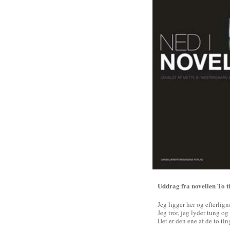
Uddrag fra novellen To t
Jeg ligger her og efterlign
Jeg tror, jeg lyder tung og
Det er den ene af de to ti