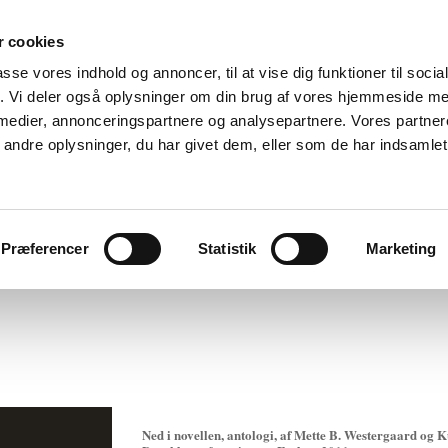
 cookies
passe vores indhold og annoncer, til at vise dig funktioner til soci
Dorthe de Neergaard - Forfatter
fik. Vi deler også oplysninger om din brug af vores hjemmeside m
 medier, annonceringspartnere og analysepartnere. Vores partne
ndre oplysninger, du har givet dem, eller som de har indsamlet 
Noveller
Film og mælk
Biografi
Foredrag
Boglade
Kontak
Præferencer
Statistik
Marketing
Ned i novellen, antologi, af Mette B. Westergaard og 