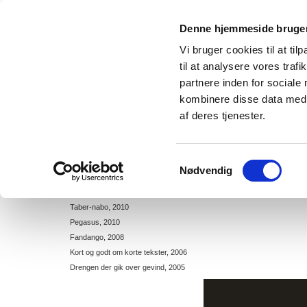
Denne hjemmeside bruger
Vi bruger cookies til at til
til at analysere vores tra
partnere inden for sociale
kombinere disse data med a
Forside
Bøger til voksne
Bøger til børn og unge
af deres tjenester.
Samtykkevalg
Nødvendig
Plot 6, 2014
Ned i novellen, 2011
Taber-nabo, 2010
Pegasus, 2010
Fandango, 2008
Kort og godt om korte tekster, 2006
Drengen der gik over gevind, 2005