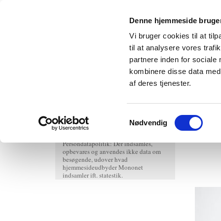
Denne hjemmeside bruger
Vi bruger cookies til at til
til at analysere vores tra
partnere inden for sociale
kombinere disse data med a
Forside
Bøger til voksne
Bøger til børn og unge
af deres tjenester.
Samtykkevalg
Nødvendig
Persondatapolitik: Der indsamles,
opbevares og anvendes ikke data om
besøgende, udover hvad
hjemmesideudbyder Mononet
indsamler ift. statestik.