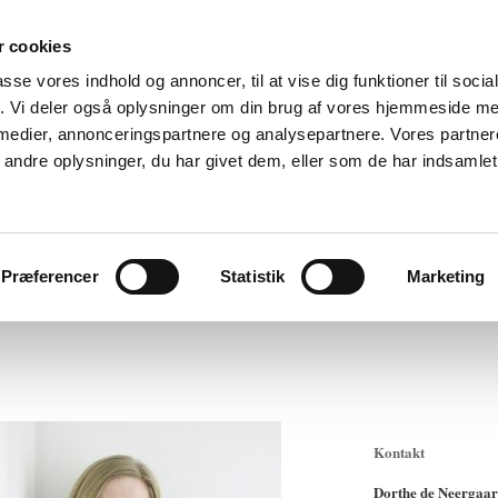
 cookies
passe vores indhold og annoncer, til at vise dig funktioner til soci
Dorthe de Neergaard - Forfatter
fik. Vi deler også oplysninger om din brug af vores hjemmeside m
 medier, annonceringspartnere og analysepartnere. Vores partne
ndre oplysninger, du har givet dem, eller som de har indsamlet 
Noveller
Film og mælk
Biografi
Foredrag
Boglade
Konta
Præferencer
Statistik
Marketing
Kontakt
Dorthe de Neergaa